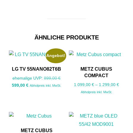
ÄHNLICHE PRODUKTE
Angebot!
LG TV 55NANO82T6B
METZ CUBUS
COMPACT
Ursprünglicher
ehemalige UVP:
899,00
€
1.099,00
€
–
1.299,00
€
Aktueller
Preis
599,00
€
Abholpreis inkl. MwSt.
Preis
war:
Abholpreis inkl. MwSt.
ist:
899,00 €
599,00 €.
METZ CUBUS