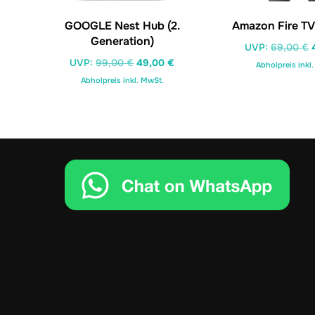
GOOGLE Nest Hub (2.
Amazon Fire TV
Generation)
UVP:
69,00
€
Ursprünglicher
Aktueller
UVP:
99,00
€
49,00
€
Abholpreis inkl
Preis
Preis
Abholpreis inkl. MwSt.
war:
ist:
99,00 €
49,00 €.